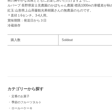
秋の爽やかな気候とともにお楽しみいただけますように。
ルバーブ:長野県富士見農園のかぼちゃん農園 標高1000mの寒暖差が
紅玉:山形県上山斉藤観光果樹園さんの無農薬のものです。
＊直径１6センチ。3-4人用。
賞味期限：発送日から３日
冷蔵保存
購入数
Soldout
カテゴリーから探す
定番のお菓子
季節のフルーツタルト
ロールーケーキ