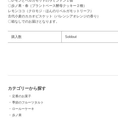
〇レモンとベルガモットのラミントン１個
〇歩ノ果・春（プラントベース酵母クッキー２種）
レモンココ（クロモジ・ほんのりベルガモットリーフ）
古代小麦のカカオビスケット（バレンシアオレンジの香り）
〇箱なしでのお届けとなります。
購入数
Soldout
カテゴリーから探す
定番のお菓子
季節のフルーツタルト
ロールーケーキ
歩ノ果