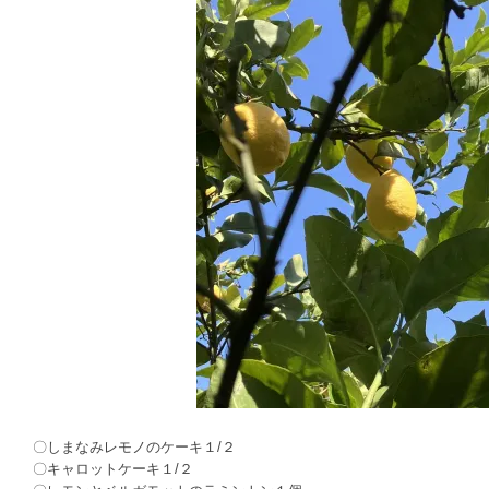
〇しまなみレモノのケーキ１/２
〇キャロットケーキ１/２