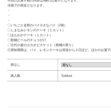
今回のお菓子箱の内容は5種のお菓子となります。
冷蔵での発送となります。
・
・
・
〇いちごと金柑のパイ小さなパイ（2個）
〇しまなみレモンのケーキ（１カット）
〇ほんわかケーキ（１カット）
〇柑橘ピールのチョコがけ
〇古代小麦のカカオビスケット（柑橘の香り）
◎賞味期限は、パイ、レモンケーキは発送から２日ほど。ほかのお菓子
箱なし
購入数
Soldout